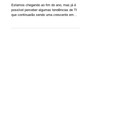
Antecipe o amanhã: veja as
tendências de TI para 2024
Estamos chegando ao fim do ano, mas já é
possível perceber algumas tendências de TI
que continuarão sendo uma crescente em
2024. Tanto...