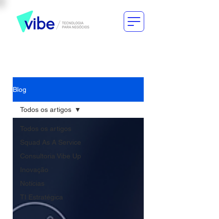
Blog
Todos os artigos
Todos os artigos
Squad As A Service
Consultoria Vibe Up
Inovação
Notícias
TI Estratégica