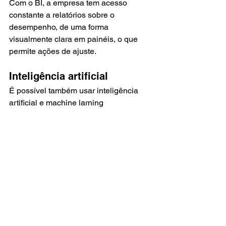
Com o BI, a empresa tem acesso 
constante a relatórios sobre o 
desempenho, de uma forma 
visualmente clara em painéis, o que 
permite ações de ajuste.
Inteligência artificial
É possível também usar inteligência 
artificial e machine larning 
(aprendizado de máquina) para 
identificar fraudes em transações 
bancárias de maneira preventiva. Da 
mesma forma, a
 IA otimiza as análises 
de crédito, realizando análises de risco 
e predições de quem pode ou não se 
tornar inadimplente 
com base em suas 
características e em dados históricos 
do cliente.