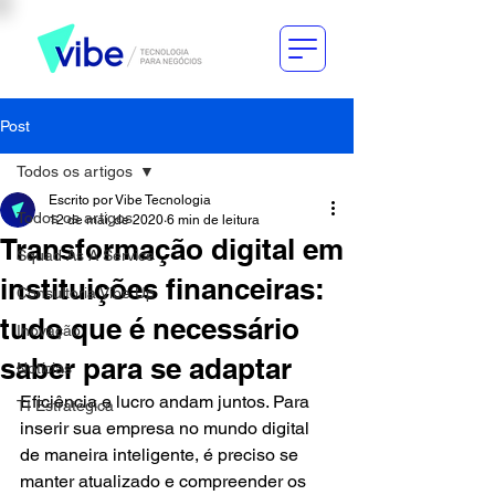
Post
Todos os artigos
Escrito por Vibe Tecnologia
Todos os artigos
12 de mai. de 2020
6 min de leitura
Transformação digital em
Squad As A Service
instituições financeiras:
Consultoria Vibe Up
tudo que é necessário
Inovação
saber para se adaptar
Notícias
Eficiência e lucro andam juntos. Para 
TI Estratégica
inserir sua empresa no mundo digital 
de maneira inteligente, é preciso se 
manter atualizado e compreender os 