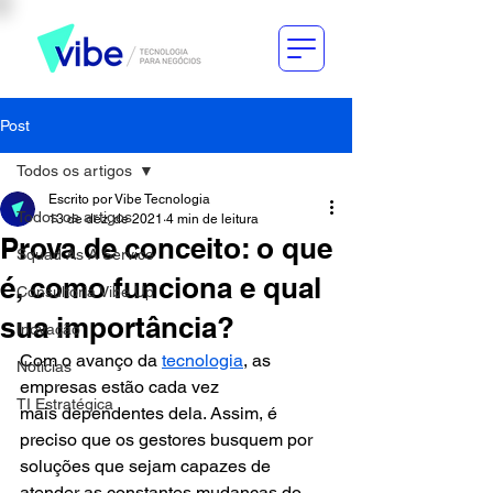
Post
Todos os artigos
Escrito por Vibe Tecnologia
Todos os artigos
13 de dez. de 2021
4 min de leitura
Prova de conceito: o que
Squad As A Service
é, como funciona e qual
Consultoria Vibe Up
sua importância?
Inovação
Com o avanço da 
tecnologia
, as 
Notícias
empresas estão cada vez 
TI Estratégica
mais dependentes dela. Assim, é 
preciso que os gestores busquem por 
soluções que sejam capazes de 
atender as constantes mudanças do 