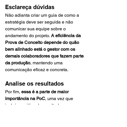
Esclareça dúvidas 
Não adianta criar um guia de como a 
estratégia deve ser seguida e não 
comunicar sua equipe sobre o 
andamento do projeto. 
A eficiência da 
Prova de Conceito depende do quão 
bem alinhado está o gestor com os 
demais colaboradores que fazem parte 
da produção
, mantendo uma 
comunicação eficaz e concreta. 
Analise os resultados 
Por fim,
 essa é a parte de maior 
importância na PoC
, uma vez que 
inclui a análise do resultado 
do objetivo a ser validado. Nessa 
ocasião, é interessante revisar suas 
metas registradas no início do projeto 