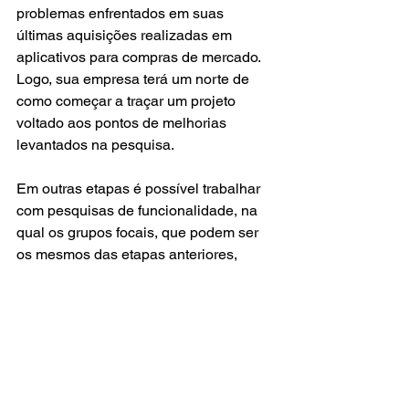
problemas enfrentados em suas 
últimas aquisições realizadas em 
aplicativos para compras de mercado. 
Logo, sua empresa terá um norte de 
como começar a traçar um projeto 
voltado aos pontos de melhorias 
levantados na pesquisa.
Em outras etapas é possível trabalhar 
com pesquisas de funcionalidade, na 
qual os grupos focais, que podem ser 
os mesmos das etapas anteriores, 
analisam um protótipo e apontam quais 
recursos atenderam satisfatoriamente 
sua interação durante um dado cenário 
de teste. Por outro lado, também são 
coletados novos pontos de melhorias 
necessários e que devem ser alterados 
para fortalecer o processo de interação 