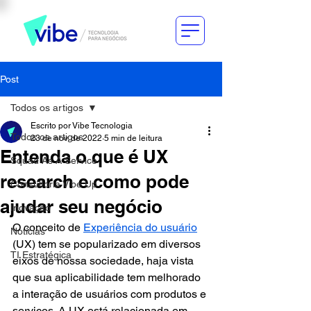
Post
Todos os artigos
Escrito por Vibe Tecnologia
Todos os artigos
23 de nov. de 2022
5 min de leitura
Entenda o que é UX
Squad As A Service
research e como pode
Consultoria Vibe Up
ajudar seu negócio
Inovação
O conceito de 
Experiência do usuário
Notícias
(UX) tem se popularizado em diversos 
TI Estratégica
eixos de nossa sociedade, haja vista 
que sua aplicabilidade tem melhorado 
a interação de usuários com produtos e 
serviços. A UX está relacionada em 