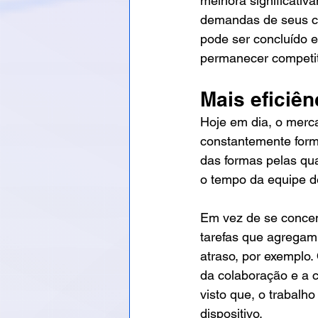
melhora significati
demandas de seus cl
pode ser concluído e
permanecer competit
Mais eficiên
Hoje em dia, o merc
constantemente forma
das formas pelas qua
o tempo da equipe de
Em vez de se concen
tarefas que agregam 
atraso, por exemplo
da colaboração e a co
visto que, o trabalh
dispositivo. 