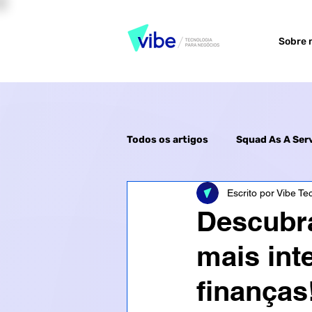
Sobre 
Todos os artigos
Squad As A Ser
Escrito por Vibe Te
Descubra
mais int
finanças