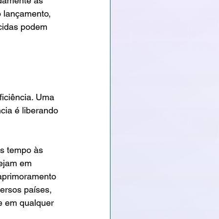
idamente às 
 lançamento, 
ecidas podem 
 
ficiência. Uma 
cia é liberando 
is tempo às 
tejam em 
 aprimoramento 
versos países, 
 e em qualquer 