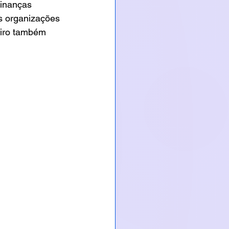
inanças 
s organizações 
eiro também 