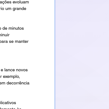
izações evoluam 
rio um grande 
o de minutos 
inuir 
para se manter 
 e lance novos 
r exemplo, 
em decorrência 
icativos 