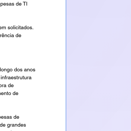
pesas de TI 
 solicitados. 
erência de 
longo dos anos 
nfraestrutura 
pra de 
mento de 
pesas de 
 de grandes 