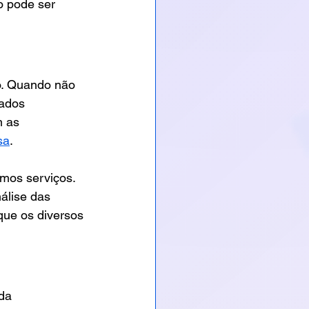
o pode ser 
o. Quando não 
dados 
 as 
sa
.
mos serviços. 
álise das 
ue os diversos 
da 