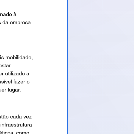
onado à 
es da empresa 
s mobilidade, 
estar 
 utilizado a 
sível fazer o 
er lugar. 
tão cada vez 
nfraestrutura 
éticos, como 