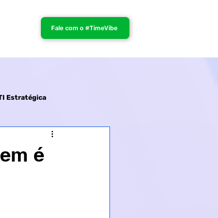
Fale com o #TimeVibe
TI Estratégica
vem é