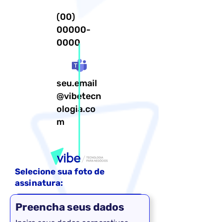
(00)
00000-
0000
seu.email
@vibetecn
ologia.co
m
Selecione sua foto de
assinatura:
Selecionar Arquivo
Preencha seus dados