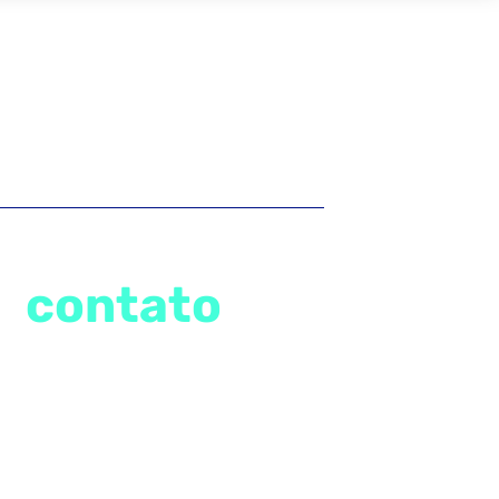
Entre em
contato
Tv. Alm. Wandenkolk, 1243 - Sala 1202 -
Nazaré, Belém - PA, 66055-030
comercial@vibetecnologia.com
(91) 3222-1678