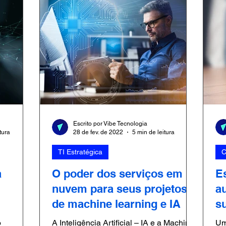
Escrito por Vibe Tecnologia
tura
28 de fev. de 2022
5 min de leitura
TI Estratégica
C
a
O poder dos serviços em
E
nuvem para seus projetos
a
de machine learning e IA
s
o
A Inteligência Artificial – IA e a Machine
Um