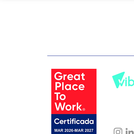
Somos uma
tecnologia
Vibe, um g
soluções b