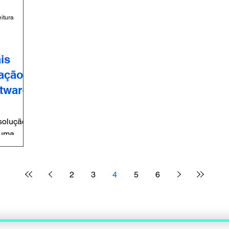
eitura
is
iação
ftware?
 solução
 uma
e de...
2
3
4
5
6