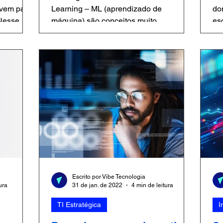
vem para
Learning – ML (aprendizado de
do
 Nesse
máquina) são conceitos muito
es
te um...
importantes na atualidade,...
um
Escrito por Vibe Tecnologia
ura
31 de jan. de 2022
4 min de leitura
TI Estratégica
I