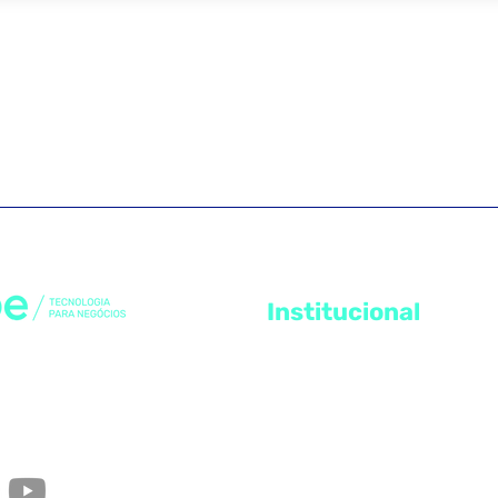
Institucional
Canal de Ética
 das empresas de
 que fazem parte do Grupo
Código de Conduta
rupo que desenvolve
Política Anticorrupção
aseadas em tecnologia.
Política de Privacidade
Política de Compliance