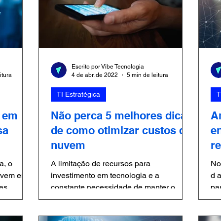
Escrito por Vibe Tecnologia
itura
4 de abr. de 2022
5 min de leitura
TI Estratégica
T
s em
Não perca 5 melhores dicas
A
sa
de como otimizar custos da
e
nuvem
r
le
a, o
A limitação de recursos para
No
investimento em tecnologia e a
d 
das
constante necessidade de manter o
pa
res...
negócio atualizado, para que se
de
mantenha...