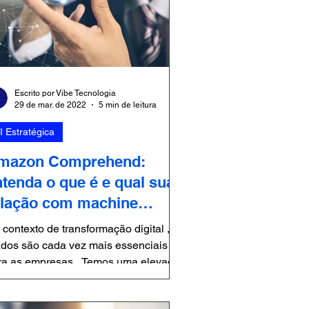
Escrito por Vibe Tecnologia
29 de mar. de 2022
5 min de leitura
I Estratégica
mazon Comprehend:
ntenda o que é e qual sua
elação com machine
arning!
 contexto de transformação digital , os
ados são cada vez mais essenciais
ra as empresas . Temos uma elevada
manda para garantir...