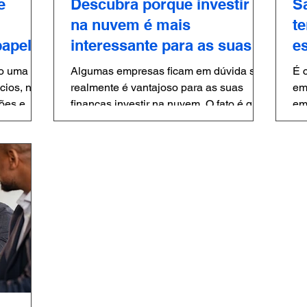
e
Descubra porque investir
S
na nuvem é mais
t
papel
interessante para as suas
e
finanças!
Algumas empresas ficam em dúvida se
É 
s, não
realmente é vantajoso para as suas
em
ões e
finanças investir na nuvem. O fato é que
em tecnologia . Há alguns a
a nuvem está...
co