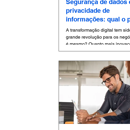
Segurança de dados 
privacidade de
informações: qual o 
da tecnologia.
A transformação digital tem sido uma
grande revolução para os negócio
é mesmo? Quanto mais inovaç
questões importantes...